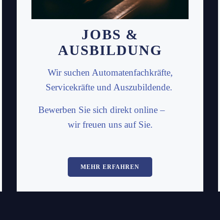
JOBS &
AUSBILDUNG
Wir suchen Automatenfachkräfte,
Servicekräfte und Auszubildende.
Bewerben Sie sich direkt online –
wir freuen uns auf Sie.
MEHR ERFAHREN