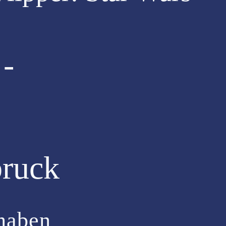
 -
ruck
 haben