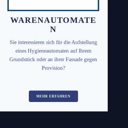
WARENAUTOMATE
N
Sie interessieren sich für die Aufstellung
eines Hygieneautomaten auf Ihrem
Grundstück oder an ihrer Fassade gegen
Provision?
MEHR ERFAHREN