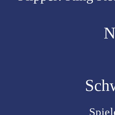
N
Sch
Spiel