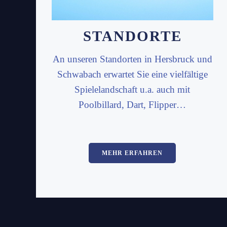
STANDORTE
An unseren Standorten in Hersbruck und
Schwabach erwartet Sie eine vielfältige
Spielelandschaft u.a. auch mit
Poolbillard, Dart, Flipper…
MEHR ERFAHREN